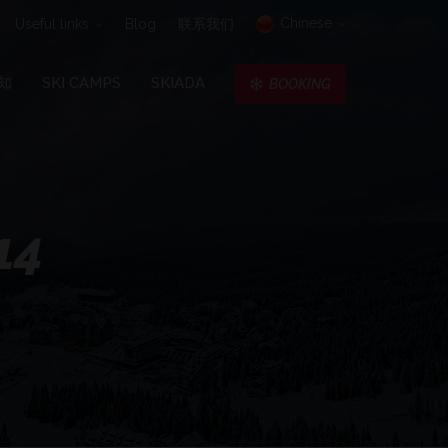
Chinese
Useful links
Blog
联系我们
知
SKI CAMPS
SKIADA
BOOKING
14