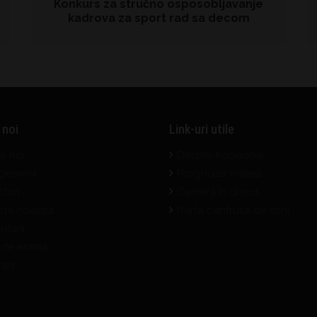
Konkurs za stručno osposobljavanje
kadrova za sport rad sa decom
 noi
Link-uri utile
e noi
Despre Kopaonik
gement
Prognoza meteo
ctori
Cameră în direct
ta noastră
Harta centrului de schi
tarii
e de aramă
rii