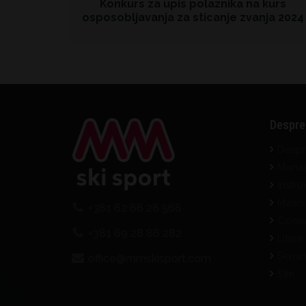
Konkurs za upis polaznika na kurs
osposobljavanja za sticanje zvanja 2024
Despre
Despr
Mana
Instru
Masco
+381 62 88 28 568
Comen
+381 69 28 86 282
Liter
Semina
office@mmskisport.com
Știri