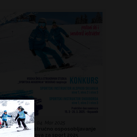
04. Mar 2025
Konkurs za stručno osposobljavanje
kadrova za sport 2025