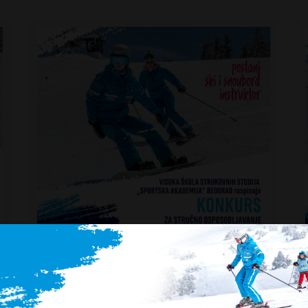
22. Mar 2025
Konkurs za stručno osposobljavanje
kadrova za sport rad sa decom 2025