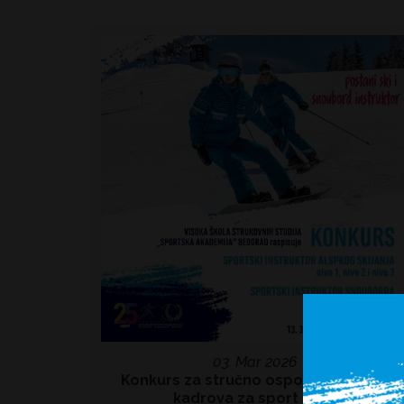
03. Mar 2026
Konkurs za stručno osposobljavanje
kadrova za sport 2026