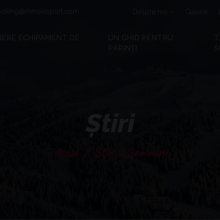
oking@mmskisport.com
Despre noi
Galerie
RIERE ECHIPAMENT DE
UN GHID PENTRU
T
PĂRINȚI
S
Știri
Acasă
/
Știri
/ Seminarii