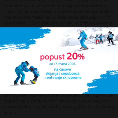
snouborda za najmlađe predstavljaju manji problem
nego za one malo starije. Upravo zato je Skiada idealno
mesto za sve mališane koji žele da se oprobaju u ovim
sportovima. U Beogradu mogu lako načiniti prve korake,
uz pomoć izuzetnih trenera i pedagoga, pa kad dođu na
planinu, samo će nastaviti gde su stali. Takođe, učenje
na planini i snegu dosta će se skratiti ako deca na ski-
stazu dođu sa predznanjem o osnovnim elementima
tehnika. Časovi skijanja i snouborda na ovaj način
dostupni su cele godine i sjajan su način da deca zavole
ove sportove i da se posle možda oprobaju i u
takmičarskom svetu.
Za sve one koji žele da budu u formi
Osobe koje vole da budu u top-formi i ne mogu da
zamisle dan bez neke vrste fizičke aktivnosti sigurno će
voleti Skiadu. Ovde će moći da se oprobaju u nečemu
novom i odrade sjajan kardio trening, ali i ozbiljan trening
snage.