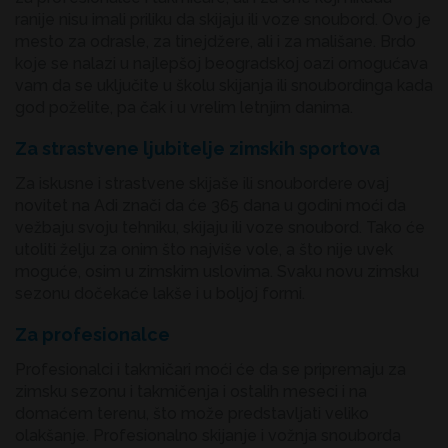
ranije nisu imali priliku da skijaju ili voze snoubord. Ovo je
mesto za odrasle, za tinejdžere, ali i za mališane. Brdo
koje se nalazi u najlepšoj beogradskoj oazi omogućava
vam da se uključite u školu skijanja ili snoubordinga kada
god poželite, pa čak i u vrelim letnjim danima.
Za strastvene ljubitelje zimskih sportova
Za iskusne i strastvene skijaše ili snoubordere ovaj
novitet na Adi znači da će 365 dana u godini moći da
vežbaju svoju tehniku, skijaju ili voze snoubord. Tako će
utoliti želju za onim što najviše vole, a što nije uvek
moguće, osim u zimskim uslovima. Svaku novu zimsku
sezonu dočekaće lakše i u boljoj formi.
Za profesionalce
Profesionalci i takmičari moći će da se pripremaju za
zimsku sezonu i takmičenja i ostalih meseci i na
domaćem terenu, što može predstavljati veliko
olakšanje. Profesionalno skijanje i vožnja snouborda