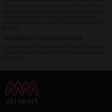
one koji imaju velike snove i želje, ali i za one koji samo
žele da se zabave i oprobaju u nečem novom. Pored
skijanja i vožnje snouborda, cele godine biće dostupno i
sankanje na gumama, tjubing. To može biti idealna
aktivnost za proslavu rođendana, tim bildinge, pa čak i
prvi dejt.
Iznajmljivanje i servisiranje opreme
Svi koji nemaju svoju opremu moći će da je iznajme, a
oni koji imaju opremu moći će da je kod nas servisiraju
cele godine.
+381 62 88 28 568