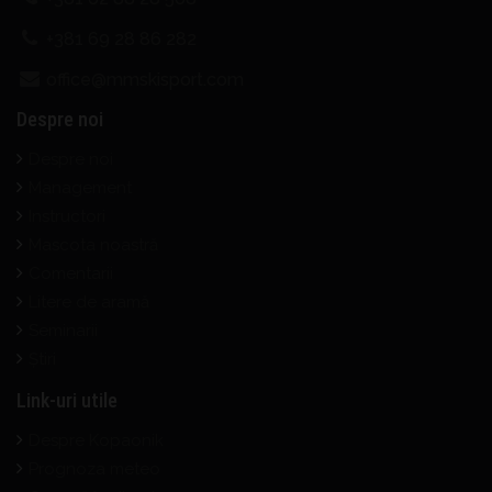
+381 69 28 86 282
office@mmskisport.com
Despre noi
Despre noi
Management
Instructori
Mascota noastră
Comentarii
Litere de aramă
Seminarii
Știri
Link-uri utile
Despre Kopaonik
Prognoza meteo