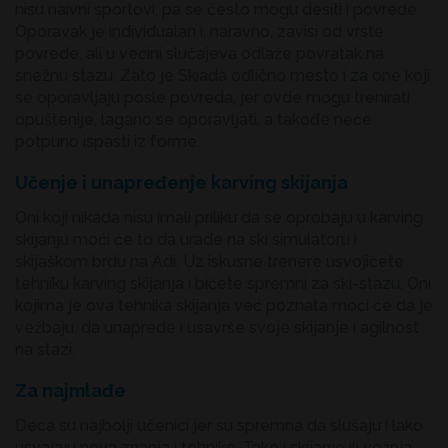
nisu naivni sportovi, pa se često mogu desiti i povrede.
Oporavak je individualan i, naravno, zavisi od vrste
povrede, ali u većini slučajeva odlaže povratak na
snežnu stazu. Zato je Skiada odlično mesto i za one koji
se oporavljaju posle povreda, jer ovde mogu trenirati
opuštenije, lagano se oporavljati, a takođe neće
potpuno ispasti iz forme.
Učenje i unapređenje karving skijanja
Oni koji nikada nisu imali priliku da se oprobaju u karving
skijanju moći će to da urade na ski simulatoru i
skijaškom brdu na Adi. Uz iskusne trenere usvojićete
tehniku karving skijanja i bićete spremni za ski-stazu. Oni
kojima je ova tehnika skijanja već poznata moći će da je
vežbaju, da unaprede i usavrše svoje skijanje i agilnost
na stazi.
Za najmlađe
Deca su najbolji učenici jer su spremna da slušaju i lako
usvajaju nova znanja i tehnike. Tako i skijanje ili vožnja