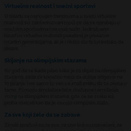
Virtuelna realnost i snežni sportovi
U skladu sa najnovijim trendovima u svetu virtuelne
realnosti svi zainteresovani moći će da se oprobaju u
snežnim sportovima i na ovaj način. Jedinstveno
iskustvo virtuelne realnosti posebno je privlačno
mlađim generacijama, ali je i nešto što bi svi trebalo da
iskuse.
Skijanje na olimpijskim stazama
Ko god da se ikada pitao kako je to skijati na olimpijskim
stazama, sada će konačno moći da dobije odgovor na
to pitanje. I ne samo to već će imati priliku da se okuša u
tome. Pomoću simulatora biće dostupne i simulacije
vožnji na olimpijskim stazama, gde će se svako ko
proba osećati kao da je osvojio olimpijsko zlato.
Za sve koji žele da se zabave
Zimski sportovi su za sve: za one koji su posvećeni, za