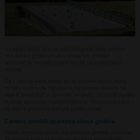
U najpoznatijoj zelenoj oazi Beograda sada možete
365 dana u godini uživati u omiljenim zimskim
sportovima, trenirati i pripremati se za predstojeću
sezonu.
Da li vam se ikada desilo da ne možete da dočekate
zimsku sezonu da otputujete na planinu i stanete na
skije ili snoubord? A da li vam se desilo i to da na planinu
dođete apsolutno nepripremljeni jer ste poslednji put
na skije ili snoubord stali pre godinu dana?
Carstvo zimskih sportova čitave godine
Skiada je mesto za sve one ljubitelje zimskih sportova,
za profesionalce i takmičare, ali i za one koji nikada