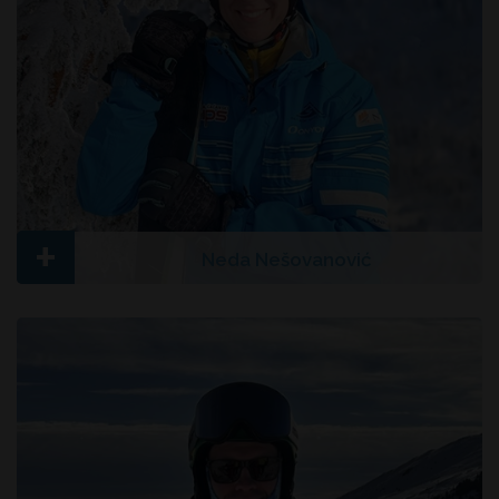
+
Neda Nešovanović