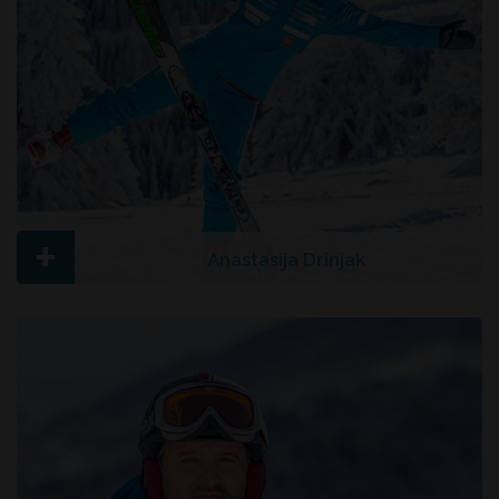
+
Anastasija Drinjak