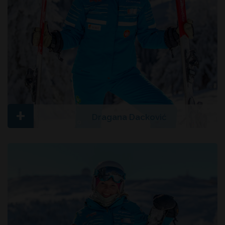
+
Dragana Dacković