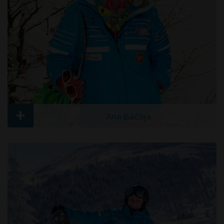
+
Ana Bačlija