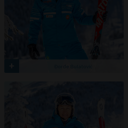
+
Đorđe Bulatović