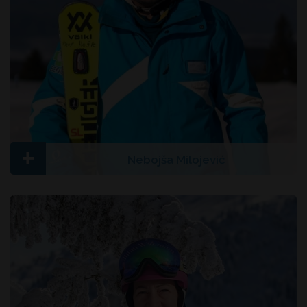
+
Nebojša Milojević