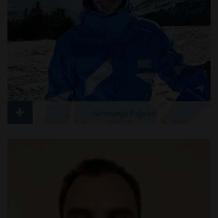
+
Nemanja Pajević