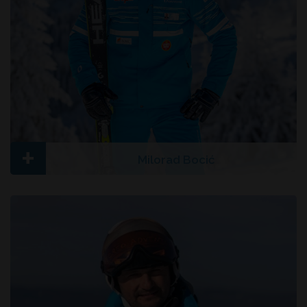
+
Milorad Bocić