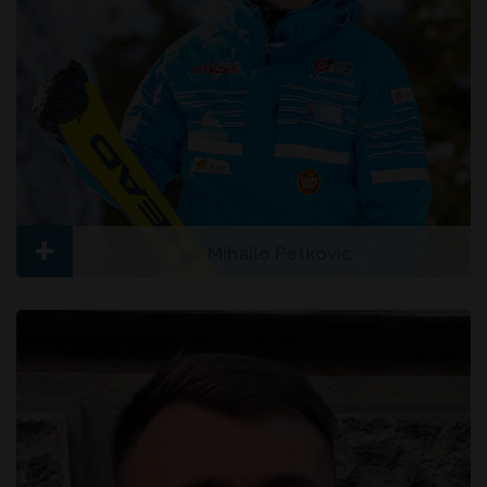
+
Mihailo Petković