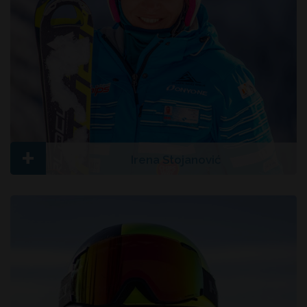
+
Irena Stojanović